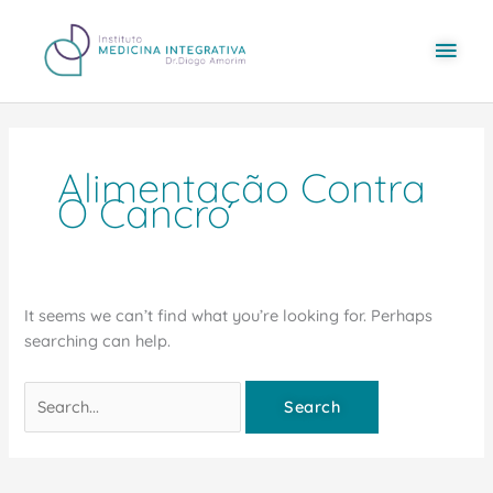
Skip
content
Mai
to
content
Men
Search
for:
Alimentação Contra
O Cancro
It seems we can’t find what you’re looking for. Perhaps
searching can help.