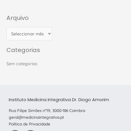
Arquivo
A
r
q
u
Categorias
i
v
Sem categorias
o
Instituto Medicina Integrativa Dr. Diogo Amorim
Rua Filipe Simões nº19, 3000-186 Coimbra
geral@medicinaintegrativa.pt
Política de Privacidade