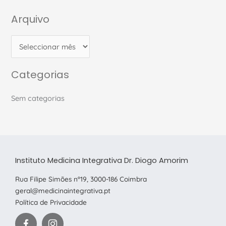
Arquivo
A
r
q
u
Categorias
i
v
Sem categorias
o
Instituto Medicina Integrativa Dr. Diogo Amorim
Rua Filipe Simões nº19, 3000-186 Coimbra
geral@medicinaintegrativa.pt
Política de Privacidade