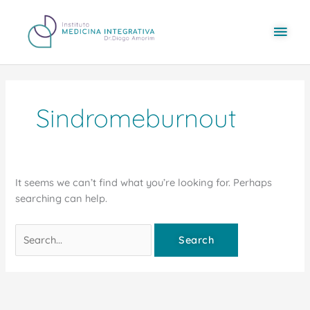
Skip
content
Mai
to
content
Men
Search
for:
Sindromeburnout
It seems we can’t find what you’re looking for. Perhaps
searching can help.