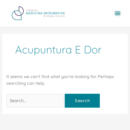
Skip
content
Mai
to
content
Men
Search
for:
Acupuntura E Dor
It seems we can’t find what you’re looking for. Perhaps
searching can help.