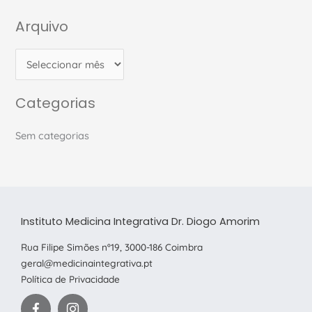
Arquivo
A
r
q
u
Categorias
i
v
Sem categorias
o
Instituto Medicina Integrativa Dr. Diogo Amorim
Rua Filipe Simões nº19, 3000-186 Coimbra
geral@medicinaintegrativa.pt
Política de Privacidade